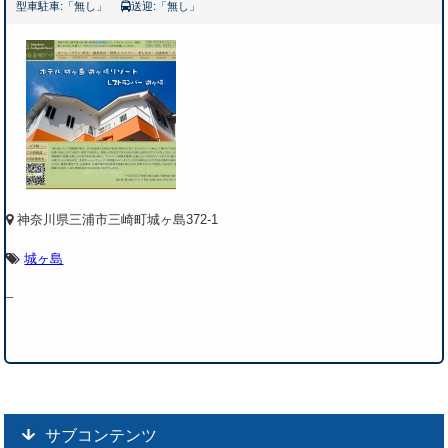
型車駐車:「無し」
送迎:「無し」
神奈川県三浦市三崎町城ヶ島372-1
城ヶ島
–
サブコンテンツ