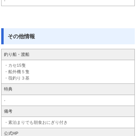
-
その他情報
釣り船・渡船
・カセ15隻
・船外機５隻
・筏釣り３基
特典
-
備考
・素泊まりでも朝食おにぎり付き
公式HP