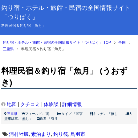
釣り宿・ホテル・旅館・民宿の全国情報サイト
「つりぱく」
料理民宿＆釣り宿「魚月」
釣り宿・ホテル・旅館・民宿の全国情報サイト「つりぱく」 TOP
全国
三重県
料理民宿＆釣り宿「魚月」
料理民宿＆釣り宿「魚月」 (うおず
き)
地図
|
クチコミ
|
体験談
|
詳細情報
三重県
フィールド:「海」
タイプ:「民宿」
キッチン:「無し」
大
型車駐車:「無し」
送迎:「有り」
浦村牡蠣
,
素泊まり
,
釣り筏
,
鳥羽市