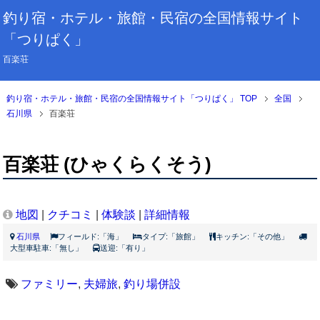
釣り宿・ホテル・旅館・民宿の全国情報サイト
「つりぱく」
百楽荘
釣り宿・ホテル・旅館・民宿の全国情報サイト「つりぱく」 TOP
全国
石川県
百楽荘
百楽荘 (ひゃくらくそう)
地図
|
クチコミ
|
体験談
|
詳細情報
石川県
フィールド:「海」
タイプ:「旅館」
キッチン:「その他」
大型車駐車:「無し」
送迎:「有り」
ファミリー
,
夫婦旅
,
釣り場併設