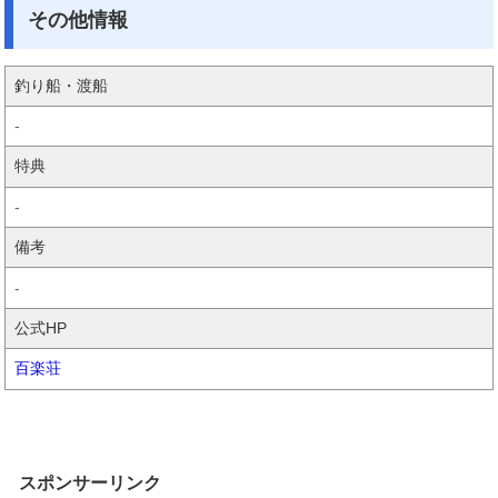
その他情報
釣り船・渡船
-
特典
-
備考
-
公式HP
百楽荘
スポンサーリンク