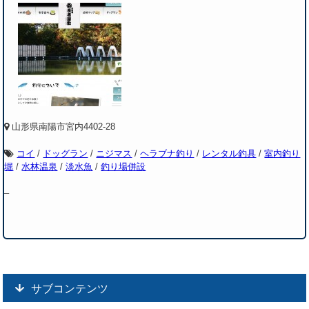
山形県南陽市宮内4402-28
コイ
/
ドッグラン
/
ニジマス
/
ヘラブナ釣り
/
レンタル釣具
/
室内釣り
堀
/
水林温泉
/
淡水魚
/
釣り場併設
–
サブコンテンツ